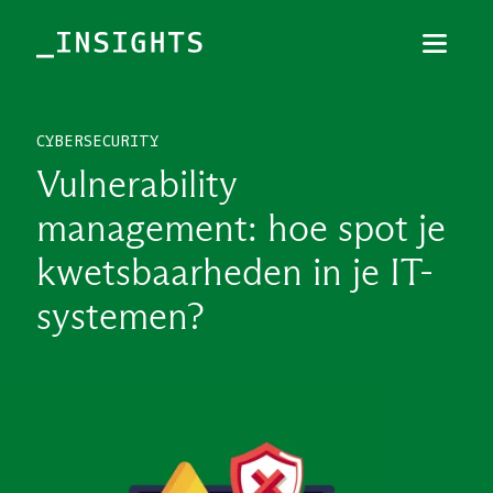
Menu
Sluiten
CYBERSECURITY
TOPICS
Vulnerability
THEMES
management: hoe spot je
BRANCHES
kwetsbaarheden in je IT-
PODCAST
systemen?
NIEUWSBRIEF