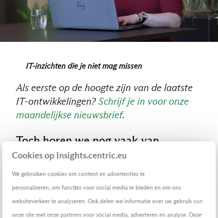
IT-inzichten die je niet mag missen
Als eerste op de hoogte zijn van de laatste
IT-ontwikkelingen?
Schrijf je in voor onze
maandelijkse nieuwsbrief
.
Toch horen we nog vaak van
bedrijven die slachtoffer worden van
Cookies op Insights.centric.eu
een digitale inbraak of datalek. Wat
We gebruiken cookies om content en advertenties te
gaat er dan mis?
personaliseren, om functies voor social media te bieden en om ons
websiteverkeer te analyseren. Ook delen we informatie over uw gebruik van
“Dat kan van alles zijn, van geavanceerde
onze site met onze partners voor social media, adverteren en analyse. Deze