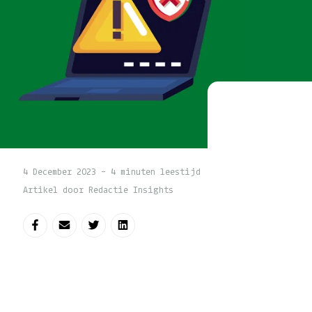
4 December 2023 - 4 minuten leestijd
Artikel door Redactie Insights
Deel op Facebook
Deel via e-mail
Deel op Twitter
Deel op LinkedIn