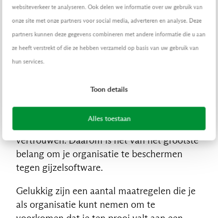
Waar een ransomwareaanval ook vandaan
websiteverkeer te analyseren. Ook delen we informatie over uw gebruik van
komt, je kunt er maar beter voor zorgen dat
onze site met onze partners voor social media, adverteren en analyse. Deze
de kans van slagen zo klein mogelijk is.
partners kunnen deze gegevens combineren met andere informatie die u aan
Want als het te laat is, sta je voor het
ze heeft verstrekt of die ze hebben verzameld op basis van uw gebruik van
dilemma: betaal ik losgeld, of niet? Betaal je,
hun services.
dan versterk je deze vorm van
cybercriminaliteit. Bovendien is er geen
Toon details
enkele garantie dat je je bestanden
terugkrijgt of dat ze niet later alsnog
Alles toestaan
worden gelekt. Op criminelen valt niet te
vertrouwen. Daarom is het van het grootste
belang om je organisatie te beschermen
tegen gijzelsoftware.
Gelukkig zijn een aantal maatregelen die je
als organisatie kunt nemen om te
voorkomen dat je ten prooi valt aan een