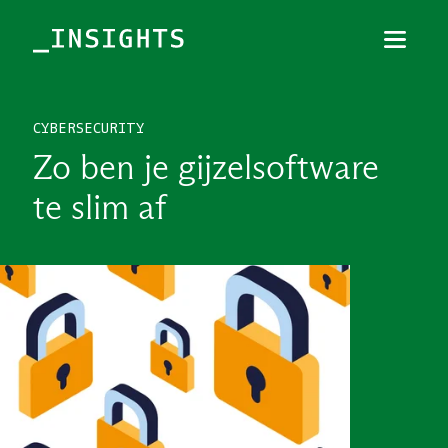
Menu
Sluiten
CYBERSECURITY
TOPICS
Zo ben je gijzelsoftware
THEMES
te slim af
BRANCHES
PODCAST
NIEUWSBRIEF