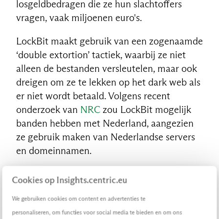
losgeldbedragen die ze hun slachtoffers
vragen, vaak miljoenen euro's.
LockBit maakt gebruik van een zogenaamde
‘double extortion’ tactiek, waarbij ze niet
alleen de bestanden versleutelen, maar ook
dreigen om ze te lekken op het dark web als
er niet wordt betaald. Volgens recent
onderzoek van
NRC
zou LockBit mogelijk
banden hebben met Nederland, aangezien
ze gebruik maken van Nederlandse servers
en domeinnamen.
Cookies op Insights.centric.eu
Voorkomen dat je slachtoffer wordt
van ransomware
We gebruiken cookies om content en advertenties te
personaliseren, om functies voor social media te bieden en om ons