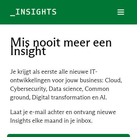
Menu
Sluiten
Mis nooit meer een
TOPICS
Insight
THEMES
Je krijgt als eerste alle nieuwe IT-
BRANCHES
ontwikkelingen voor jouw business: Cloud,
PODCAST
Cybersecurity, Data science, Common
NIEUWSBRIEF
ground, Digital transformation en AI.
Laat je e-mail achter en ontvang nieuwe
Insights elke maand in je inbox.