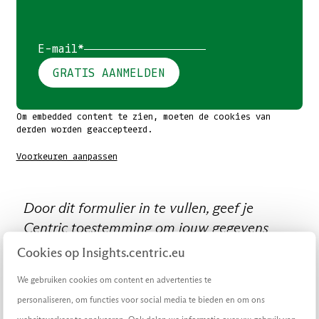
E-mail*
GRATIS AANMELDEN
Om embedded content te zien, moeten de cookies van
derden worden geaccepteerd.
Voorkeuren aanpassen
Door dit formulier in te vullen, geef je
Centric toestemming om jouw gegevens
vast te leggen. Wij gebruiken deze gegevens
Cookies op Insights.centric.eu
alleen voor het genoemde doel en
We gebruiken cookies om content en advertenties te
verstrekken ze niet aan derden. In onze
personaliseren, om functies voor social media te bieden en om ons
privacyverklaring
vind je meer informatie.