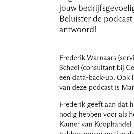
jouw bedrijfsgevoeli
Beluister de podcast o
antwoord!
Frederik Warnaars (serv
Scheel (consultant bij C
een data-back-up. Ook le
van deze podcast is Mar
Frederik geeft aan dat h
nodig hebben voor als he
Kamer van Koophandel bl
hebben gehad en tien dag