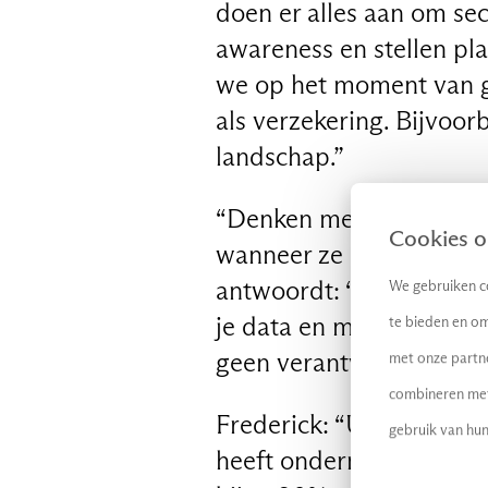
doen er alles aan om se
awareness en stellen pl
we op het moment van g
als verzekering. Bijvoor
NL
landschap.”
“Denken mensen misschi
Cookies op
wanneer ze hun data naar
antwoordt: “Dat is wel w
We gebruiken co
je data en moet dus zel
te bieden en om
geen verantwoordelijkhe
met onze partn
combineren met 
Frederick: “Uit onderzo
gebruik van hun
heeft ondernomen om de