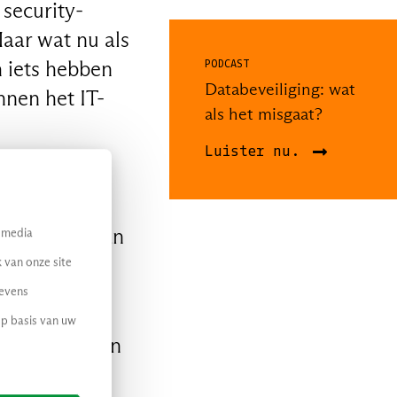
security-
aar wat nu als
 iets hebben
PODCAST
Databeveiliging: wat
nnen het IT-
als het misgaat?
Luister nu.
geregeld is
stian
f eigenaar van
l media
 nemen hier
 van onze site
gevens
op basis van uw
saties stappen
etekent dat