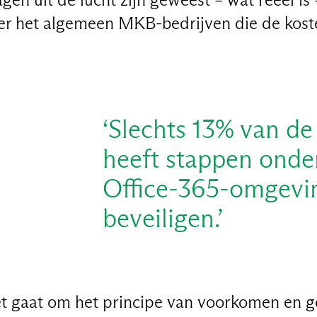
jn over het algemeen MKB-bedrijven die de kos
‘Slechts 13% van de
heeft stappen ond
Office-365-omgevi
beveiligen.’
het gaat om het principe van voorkomen en 