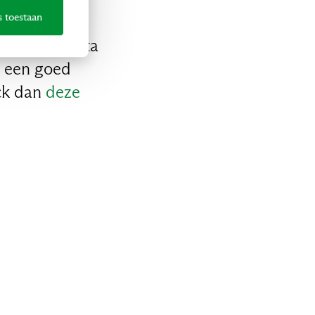
ermen.”
s toestaan
men om je data
e een goed
eck dan
deze