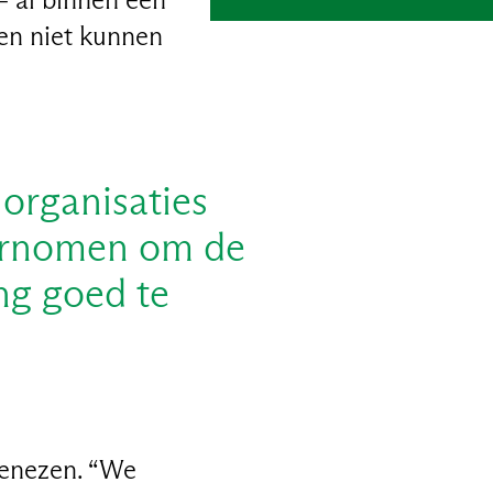
ten niet kunnen
 organisaties
ernomen om de
ng goed te
genezen. “We