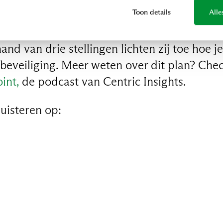
saties niets doet om de omgeving te besch
Toon details
Alle
t elkaar eens: je kunt zeker maatregelen ne
nd van drie stellingen lichten zij toe hoe j
tabeveiliging. Meer weten over dit plan? Ch
int,
de podcast van Centric Insights.
uisteren op: