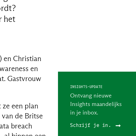
ordt?
r het
 en Christian
 awareness en
aat. Gastvrouw
INSIGHTS-UPDATE
Ontvang nieuwe
Insights maandelijks
t ze een plan
in je inbox.
 van de Britse
ata breach
Schrijf je in.
– al binnen een