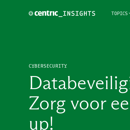
TOPICS
TOPICS
THEMES
CYBERSECURITY
BRANCHES
Databeveilig
PODCAST
Zorg voor ee
NIEUWSBRIEF
up!