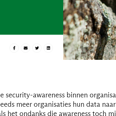
Deel op Facebook
Deel via e-mail
Deel op Twitter
Deel op LinkedIn
 security-awareness binnen organisat
steeds meer organisaties hun data naa
ls het ondanks die awareness toch mi