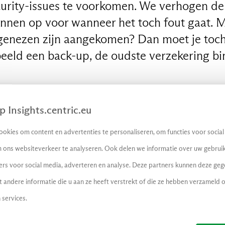
curity-issues te voorkomen. We verhogen de 
annen op voor wanneer het toch fout gaat. M
enezen zijn aangekomen? Dan moet je toch
beeld een back-up, de oudste verzekering bi
en dat deze back-up automatisch voor hen 
 Insights.centric.eu
 de cloud verhuizen?”, vraagt Marijke. Chri
at ik zie in mijn omgeving. Maar je bent zel
okies om content en advertenties te personaliseren, om functies voor socia
f voor een back-up zorgen. Cloud-providers
 ons websiteverkeer te analyseren. Ook delen we informatie over uw gebruik
id in.”
ers voor social media, adverteren en analyse. Deze partners kunnen deze ge
andere informatie die u aan ze heeft verstrekt of die ze hebben verzameld 
ek blijkt dat 13% van de wereldwijde organi
 services.
 Office-365-omgeving te beveiligen. Dat b