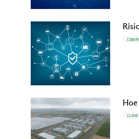
Risi
CYBER
Hoe 
CLOUD