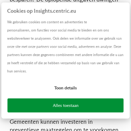
gemeenten hier aandacht voor te hebben en
Cookies op Insights.centric.eu
strikter op sturen op kostenverlaging. Wat
We gebruiken cookies om content en advertenties te
kunnen zij doen om de uitgaven in het
personaliseren, om functies voor social media te bieden en om ons
sociaal domein omlaag te brengen?
websiteverkeer te analyseren. Ook delen we informatie over uw gebruik van
onze site met onze partners voor social media, adverteren en analyse. Deze
Maatregelen: van preventie tot
partners kunnen deze gegevens combineren met andere informatie die u aan
snelle interventie
ze heeft verstrekt of die ze hebben verzameld op basis van uw gebruik van
hun services.
Er zijn verschillende maatregelen die
gemeenten kunnen nemen om de uitgaven
Toon details
voor zorg in het sociaal domein te beperken:
Alles toestaan
Preventie
Gemeenten kunnen investeren in
preventieve maatregelen om te voorkomen