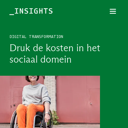
Menu
Sluiten
DIGITAL TRANSFORMATION
TOPICS
Druk de kosten in het
THEMES
sociaal domein
BRANCHES
PODCAST
NIEUWSBRIEF