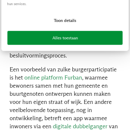
hun services.
voor gemeenten om samen te werken met
hun inwoners bij het ontwikkelen van beleid.
Toon details
Deze platforms stellen burgers in staat om
ideeën in te dienen, feedback te geven op
Alles toestaan
voorgestelde beleidsmaatregelen en hun
stem te laten horen in het
besluitvormingsproces.
Een voorbeeld van zulke burgerparticipatie
is het
online platform Furban
, waarmee
bewoners samen met hun gemeente en
buurtgenoten ontwerpen kunnen maken
voor hun eigen straat of wijk. Een andere
veelbelovende toepassing, nog in
ontwikkeling, betreft een app waarmee
inwoners via een
digitale dubbelganger
van