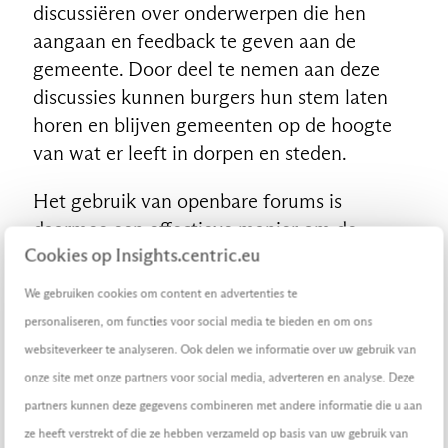
discussiëren over onderwerpen die hen
aangaan en feedback te geven aan de
gemeente. Door deel te nemen aan deze
discussies kunnen burgers hun stem laten
horen en blijven gemeenten op de hoogte
van wat er leeft in dorpen en steden.
Het gebruik van openbare forums is
daarmee een effectieve manier om de
Cookies op Insights.centric.eu
betrokkenheid bij gemeentelijke
besluitvorming te vergroten en tegelijk het
We gebruiken cookies om content en advertenties te
proces van democratie te versterken.
personaliseren, om functies voor social media te bieden en om ons
websiteverkeer te analyseren. Ook delen we informatie over uw gebruik van
4. Digitale burgerparticipatie
onze site met onze partners voor social media, adverteren en analyse. Deze
partners kunnen deze gegevens combineren met andere informatie die u aan
Digitale burgerparticipatieplatforms bieden
ze heeft verstrekt of die ze hebben verzameld op basis van uw gebruik van
een gestructureerde en transparante manier