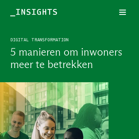
Menu
Sluiten
DIGITAL TRANSFORMATION
TOPICS
5 manieren om inwoners
THEMES
meer te betrekken
BRANCHES
PODCAST
NIEUWSBRIEF