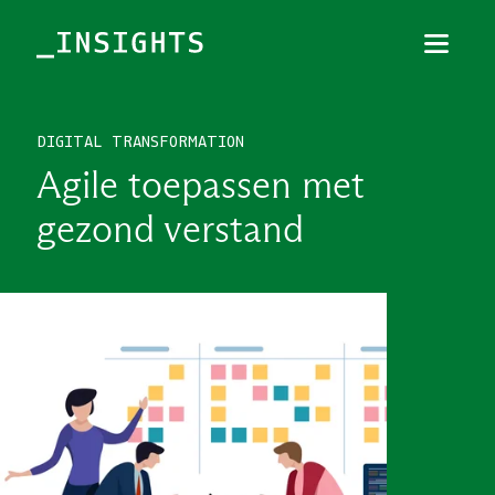
Menu
Sluiten
DIGITAL TRANSFORMATION
TOPICS
Agile toepassen met
THEMES
gezond verstand
BRANCHES
PODCAST
NIEUWSBRIEF