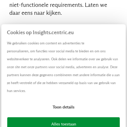
niet-functionele requirements. Laten we
daar eens naar kijken.
Een flatgebouw vraagt om een
Cookies op Insights.centric.eu
ander fundament dan een tuinhuis
We gebruiken cookies om content en advertenties te
‘De klant centraal stellen’ heeft een
personaliseren, om functies voor social media te bieden en om ons
schaduwzijde, namelijk te vroeg in het
websiteverkeer te analyseren. Ook delen we informatie over uw gebruik van
ontwikkeltraject teveel focus op functionele
onze site met onze partners voor social media, adverteren en analyse. Deze
requirements. Gebruikers willen niks liever
partners kunnen deze gegevens combineren met andere informatie die u aan
dan aan het einde van iedere sprint weer
ze heeft verstrekt of die ze hebben verzameld op basis van uw gebruik van
een nieuwe set features zien, een
hun services.
verwachting die gestimuleerd wordt door de
focus op 'visibility’ binnen de standaard agile
Toon details
ontwikkelmethodiek.
Alles toestaan