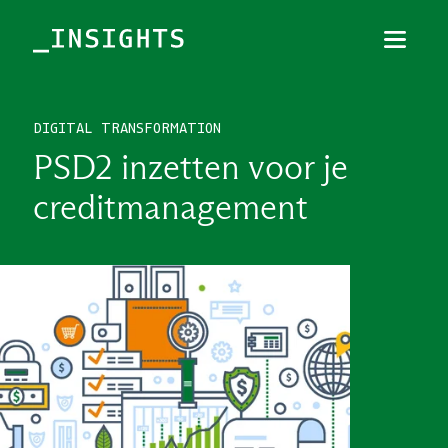
Menu
Sluiten
DIGITAL TRANSFORMATION
TOPICS
PSD2 inzetten voor je
THEMES
creditmanagement
BRANCHES
PODCAST
NIEUWSBRIEF