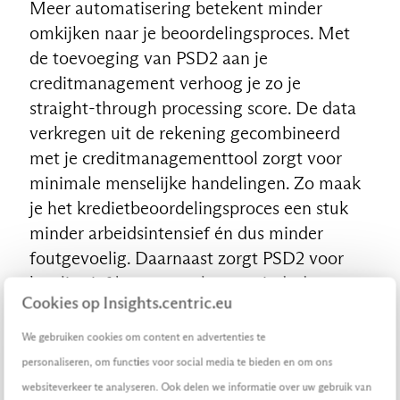
Meer automatisering betekent minder
omkijken naar je beoordelingsproces. Met
de toevoeging van PSD2 aan je
NL
creditmanagement verhoog je zo je
straight-through processing score. De data
verkregen uit de rekening gecombineerd
met je creditmanagementtool zorgt voor
minimale menselijke handelingen. Zo maak
je het kredietbeoordelingsproces een stuk
minder arbeidsintensief én dus minder
foutgevoelig. Daarnaast zorgt PSD2 voor
kwalitatief betere resultaten, vindt de
Cookies op Insights.centric.eu
beoordeling realtime plaats en is er
minimale kans dat de kredietaanvrager een
We gebruiken cookies om content en advertenties te
stap in het beoordelingsproces kan
personaliseren, om functies voor social media te bieden en om ons
ontwijken of manipuleren.
websiteverkeer te analyseren. Ook delen we informatie over uw gebruik van