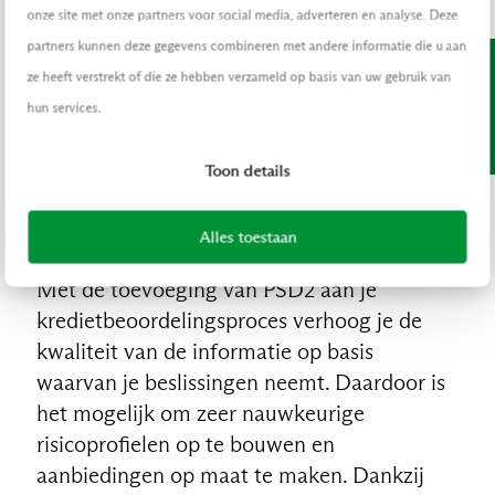
onze site met onze partners voor social media, adverteren en analyse. Deze
partners kunnen deze gegevens combineren met andere informatie die u aan
INSIGHTS-UPDATE
ze heeft verstrekt of die ze hebben verzameld op basis van uw gebruik van
Ontvang nieuwe Insights maandelijks in je inbox.
hun services.
Schrijf je in.
Toon details
3. Aanbiedingen op maat
Alles toestaan
Met de toevoeging van PSD2 aan je
kredietbeoordelingsproces verhoog je de
kwaliteit van de informatie op basis
waarvan je beslissingen neemt. Daardoor is
het mogelijk om zeer nauwkeurige
risicoprofielen op te bouwen en
aanbiedingen op maat te maken. Dankzij