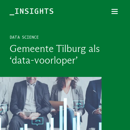
Menu
Sluiten
DATA SCIENCE
TOPICS
Gemeente Tilburg als
THEMES
‘data-voorloper’
BRANCHES
PODCAST
NIEUWSBRIEF