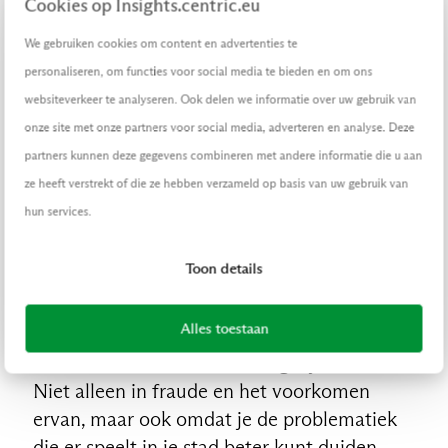
Cookies op Insights.centric.eu
“In Tilburg waren drie afdelingen betrokken,
We gebruiken cookies om content en advertenties te
maar dat kan in elke gemeente anders
personaliseren, om functies voor social media te bieden en om ons
geregeld zijn. Je kunt het niet bij een
websiteverkeer te analyseren. Ook delen we informatie over uw gebruik van
afdeling of persoon neerleggen. Dus die
onze site met onze partners voor social media, adverteren en analyse. Deze
samenwerking tussen afdelingen moet echt
partners kunnen deze gegevens combineren met andere informatie die u aan
een basis zijn. Er is ook draagvlak nodig van
ze heeft verstrekt of die ze hebben verzameld op basis van uw gebruik van
de kant van de bestuurders en managers.
hun services.
Samen met de leverancier zijn we vijf keer
bij dezelfde gemeente geweest om te
Toon details
vertellen over de voordelen van datagericht
werken, maar één manager twijfelde en het
Alles toestaan
ging gewoon niet door. Jammer, want het
biedt zoveel inzichten en mogelijkheden.
Niet alleen in fraude en het voorkomen
ervan, maar ook omdat je de problematiek
die er speelt in je stad beter kunt duiden,