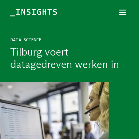
Menu
Sluiten
DATA SCIENCE
TOPICS
Tilburg voert
THEMES
datagedreven werken in
BRANCHES
PODCAST
NIEUWSBRIEF