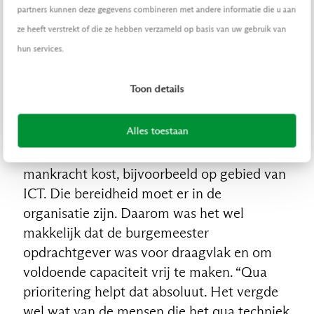
qua brandveiligheid. Daarvoor heb je
partners kunnen deze gegevens combineren met andere informatie die u aan
contact met meerdere afdelingen om aan te
ze heeft verstrekt of die ze hebben verzameld op basis van uw gebruik van
geven dat er hulp nodig is of actie wordt
hun services.
gevraagd.”
Toon details
Meer mankracht
Alles toestaan
Bastings en Jansen stellen dat het werken
met data en innovatie wel iets meer
mankracht kost, bijvoorbeeld op gebied van
ICT. Die bereidheid moet er in de
organisatie zijn. Daarom was het wel
makkelijk dat de burgemeester
opdrachtgever was voor draagvlak en om
voldoende capaciteit vrij te maken. “Qua
prioritering helpt dat absoluut. Het vergde
wel wat van de mensen die het qua techniek