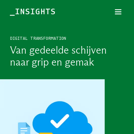
Menu
Sluiten
DIGITAL TRANSFORMATION
TOPICS
Van gedeelde schijven
THEMES
naar grip en gemak
BRANCHES
PODCAST
NIEUWSBRIEF