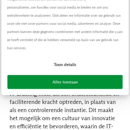
in hun dagelijkse werkprocessen. Door een
personaliseren, om functies voor social media te bieden en om ons
continue stroom aan veranderingen effectief
websiteverkeer te analyseren. Ook delen we informatie over uw gebruik van
te begeleiden, wordt de adoptie van nieuwe
onze site met onze partners voor social media, adverteren en analyse. Deze
tools en updates soepeler en succesvoller.
partners kunnen deze gegevens combineren met andere informatie die u aan
ze heeft verstrekt of die ze hebben verzameld op basis van uw gebruik van
IT als faciliterende kracht
hun services.
De verschuiving van een sturende naar een
Toon details
faciliterende rol voor de IT-afdeling is
essentieel voor moderne organisaties. Door
Alles toestaan
standaardisatie en automatisering kan de
IT-afdeling meer als een ondersteunende en
faciliterende kracht optreden, in plaats van
als een controlerende instantie. Dit maakt
het mogelijk om een cultuur van innovatie
en efficiëntie te bevorderen, waarin de IT-