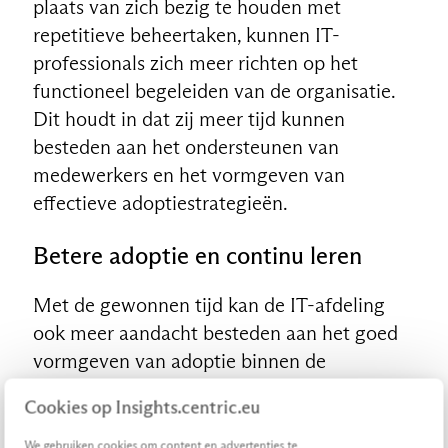
plaats van zich bezig te houden met
repetitieve beheertaken, kunnen IT-
professionals zich meer richten op het
functioneel begeleiden van de organisatie.
Dit houdt in dat zij meer tijd kunnen
NL
besteden aan het ondersteunen van
medewerkers en het vormgeven van
effectieve adoptiestrategieën.
Betere adoptie en continu leren
Met de gewonnen tijd kan de IT-afdeling
ook meer aandacht besteden aan het goed
vormgeven van adoptie binnen de
organisatie. Dit betekent dat medewerkers
Cookies op Insights.centric.eu
beter worden ondersteund bij het integreren
van nieuwe technologieën en veranderingen
We gebruiken cookies om content en advertenties te