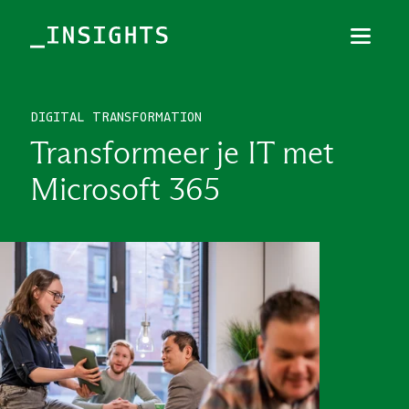
Menu
Sluiten
DIGITAL TRANSFORMATION
TOPICS
Transformeer je IT met
THEMES
Microsoft 365
BRANCHES
PODCAST
NIEUWSBRIEF