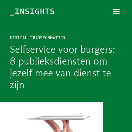
Menu
Sluiten
DIGITAL TRANSFORMATION
TOPICS
Selfservice voor burgers:
THEMES
8 publieksdiensten om
BRANCHES
jezelf mee van dienst te
PODCAST
zijn
NIEUWSBRIEF