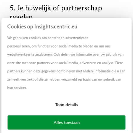
5. Je huwelijk of partnerschap
regelen
Cookies op Insights.centric.eu
Voor twee mensen die hun relatie willen
We gebruiken cookies om content en advertenties te
bezegelen is de aangifte van het huwelijk of
personaliseren, om functies voor social media te bieden en om ons
geregistreerd partnerschap een bijzonder
websiteverkeer te analyseren. Ook delen we informatie over uw gebruik van
moment. Hoe fijn is het, als ze dat op hun
onze site met onze partners voor social media, adverteren en analyse. Deze
eigen plek en tijd kunnen doen? Ze leggen
partners kunnen deze gegevens combineren met andere informatie die u aan
online de datum, tijd en locatie voor de
ze heeft verstrekt of die ze hebben verzameld op basis van uw gebruik van
plechtigheid vast. En eventueel hun
hun services.
voorkeur voor een buitengewoon
ambtenaar van de burgerlijke stand. Is er al
Toon details
een melding voorgenomen huwelijk of
partnerschap? Willen ze een trouwboekje en
rode loper? Die betalen ze samen met de
Alles toestaan
leges direct online.