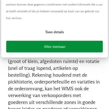
partners kunnen deze gegevens combineren met andere informatie die u aan
bewegingen in het magazijn aan. Het zorgt
ze heeft verstrekt of die ze hebben verzameld op basis van uw gebruik van
er ook voor dat de juiste mensen en
hun services.
machines op het juiste moment op de juiste
plaats aan het werk zijn. Het WMS moet
Toon details
voorraad de beste plaats kunnen geven in
functie van een mix van parameters, zoals
Alles toestaan
logistieke artikeleigenschappen
(stapelbaarheid, gekoeld), opslagvereisten
(groot of klein, afgesloten ruimte) en rotatie
(snel of traag lopend, artikelen op
bestelling). Rekening houdend met de
pickhistorie, orderportefeuille en variaties in
de orderomvang, kan het WMS ook de
verwerking van verkooporders met
goederen uit verschillende zones in goede
banen leiden en goederen of verpakkingen