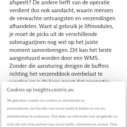
afspeelt? De andere helft van de operatie
verdient dus ook aandacht, waarin mensen
de verwachte ontvangsten en verzendingen
afhandelen. Want al gebruik je liftmodules,
je moet de picks uit de verschillende
submagazijnen nog wel op het juiste
moment samenbrengen. Dit kan het beste
aangestuurd worden door een WMS.
Zonder die aansturing dreigen de buffers
richting het verzenddock overbelast te
worden en is de kans groot dat congestie
een vloeiende flow in de weg staat.
Cookies op Insights.centric.eu
We gebruiken cookies om content en advertenties te
De rol van een WMS bij
personaliseren, om functies voor social media te bieden en om ons
mechanisering
websiteverkeer te analyseren. Ook delen we informatie over uw gebruik van
onze site met onze partners voor social media, adverteren en analyse. Deze
Een WMS stuurt het plaatsgebruik en alle