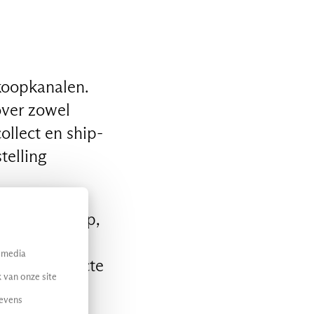
koopkanalen.
over zowel
ollect en ship-
telling
esponsive app,
e is in
l media
en maak directe
 van onze site
gevens