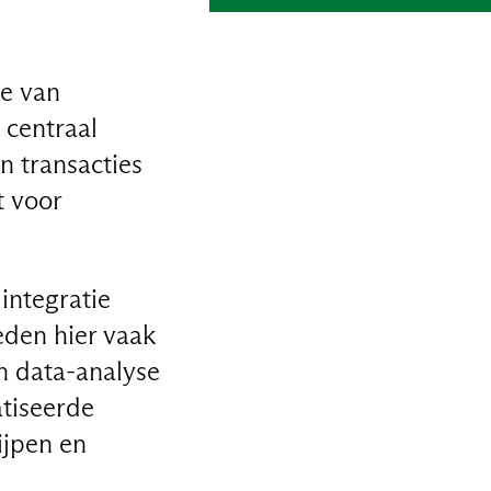
ie van
 centraal
n transacties
t voor
integratie
eden hier vaak
en data-analyse
tiseerde
ijpen en