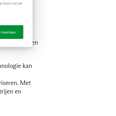
op basis van uw
nified
s toestaan
v. Computer
actloos betalen
chnologie kan
viseren. Met
rijen en