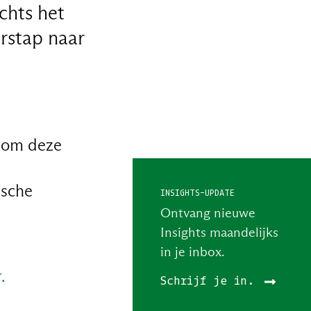
chts het
erstap naar
n om deze
ische
INSIGHTS-UPDATE
Ontvang nieuwe
Insights maandelijks
in je inbox.
.
Schrijf je in.