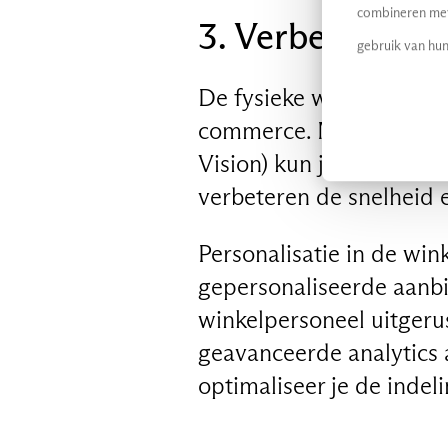
combineren met 
3. Verbetering v
gebruik van hun
De fysieke winkel blijft 
commerce. Met technolo
Vision) kun je real-time
verbeteren de snelheid 
Personalisatie in de win
gepersonaliseerde aanbi
winkelpersoneel uitgeru
geavanceerde analytics 
optimaliseer je de indeli