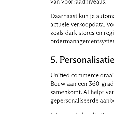
van voorraadniveaus.
Daarnaast kun je automa
actuele verkoopdata. Voor
zoals dark stores en reg
ordermanagementsysteem 
5. Personalisati
Unified commerce draait
Bouw aan een 360-graden
samenkomt. AI helpt ve
gepersonaliseerde aanbe