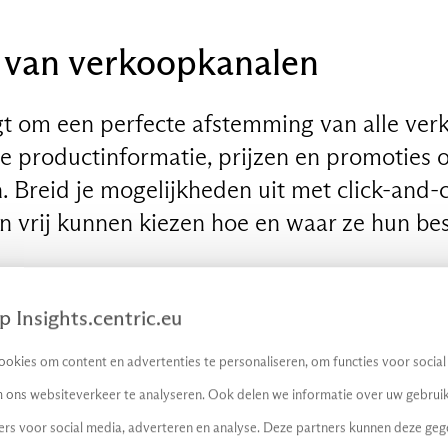
e van verkoopkanalen
t om een perfecte afstemming van alle ver
te productinformatie, prijzen en promoties 
n. Breid je mogelijkheden uit met click-and-c
n vrij kunnen kiezen hoe en waar ze hun bes
 geïntegreerde mobiele ervaring met een r
 Insights.centric.eu
 loyaliteitsprogramma’s. Ook social commerc
okies om content en advertenties te personaliseren, om functies voor socia
ocial media kanalen in de verkoopstrategie 
 ons websiteverkeer te analyseren. Ook delen we informatie over uw gebruik
dvertenties mogelijk.
ers voor social media, adverteren en analyse. Deze partners kunnen deze ge