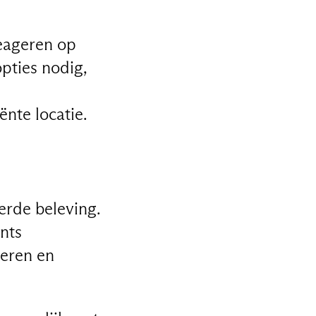
reageren op
opties nodig,
nte locatie.
erde beleving.
nts
seren en