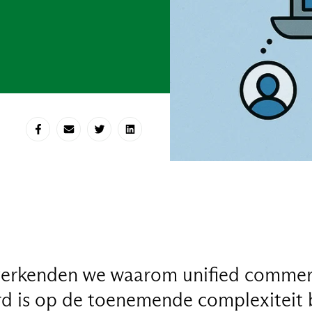
Deel op Facebook
Deel via e-mail
Deel op Twitter
Deel op LinkedIn
l verkenden we waarom unified commer
rd is op de toenemende complexiteit 