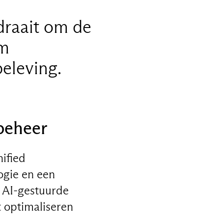
draait om de
om
eleving.
beheer
ified
ogie en een
. AI-gestuurde
t optimaliseren