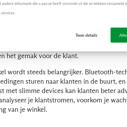
andere informatie die u aan ze heeft verstrekt of die ze hebben verzameld 
an de in-store ervaring
 services.
relevant, maar krijgt een nieuwe rol binnen u
Toon details
Alle
gie zoals slimme schappen en sensors (bij
 voorraad monitoren. Self checkouts en cont
en het gemak voor de klant.
kel wordt steeds belangrijker. Bluetooth-te
edingen sturen naar klanten in de buurt, en
st met slimme devices kan klanten beter ad
analyseer je klantstromen, voorkom je wacht
ng van je winkel.