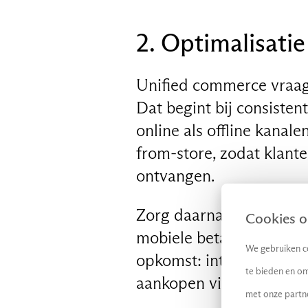
2. Optimalisati
Unified commerce vraag
Dat begint bij consisten
NL
online als offline kanale
from-store, zodat klante
ontvangen.
Zorg daarnaast voor een
Cookies op
mobiele betaalopties en
We gebruiken co
opkomst: integreer je s
te bieden en om
aankopen via posts en a
met onze partn