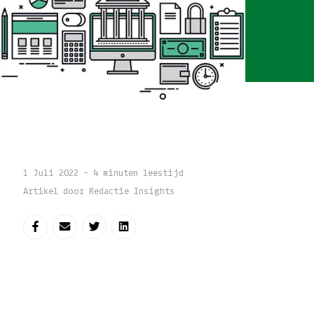
1 Juli 2022 - 4 minuten leestijd
Artikel door Redactie Insights
Deel op Facebook
Deel via e-mail
Deel op Twitter
Deel op LinkedIn