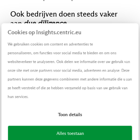
Ook bedrijven doen steeds vaker
aan
due diligence
Cookies op Insights.centric.eu
Niet dat alle databronnen per se gebruikt
We gebruiken cookies om content en advertenties te
hoeven te worden. Het zijn de databronnen
personaliseren, om functies voor social media te bieden en om ons
die creditmanagers optioneel via LogiLink
websiteverkeer te analyseren. Ook delen we informatie over uw gebruik van
van Centric op hun bestaande ERP- of
onze site met onze partners voor social media, adverteren en analyse. Deze
financiële systemen kunnen aansluiten.
partners kunnen deze gegevens combineren met andere informatie die u aan
Slikker: “Dat vinden klanten ook fijn aan
ze heeft verstrekt of die ze hebben verzameld op basis van uw gebruik van
onze oplossing: ze zitten zelf aan de
hun services.
knoppen. Zij bepalen welke databronnen ze
gebruiken en bij welke campagne om
Toon details
klanten te werven ze meer of juist minder
risico accepteren. En welke checks ze dan in
Alles toestaan
het proces willen hebben.”