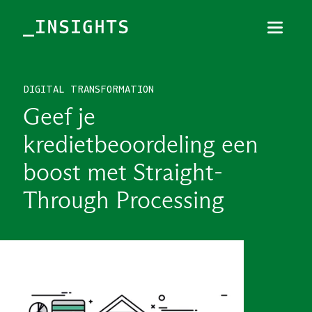
Menu
Sluiten
DIGITAL TRANSFORMATION
TOPICS
Geef je
THEMES
kredietbeoordeling een
BRANCHES
boost met Straight-
PODCAST
Through Processing
NIEUWSBRIEF