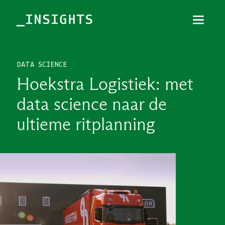
Menu
Sluiten
DATA SCIENCE
TOPICS
Hoekstra Logistiek: met
THEMES
data science naar de
BRANCHES
ultieme ritplanning
PODCAST
NIEUWSBRIEF