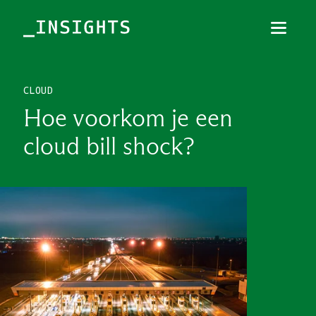
Menu
Sluiten
CLOUD
TOPICS
Hoe voorkom je een
THEMES
cloud bill shock?
BRANCHES
PODCAST
NIEUWSBRIEF