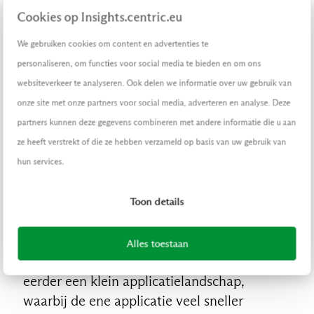
Cookies op Insights.centric.eu
Om wel de kansen te benutten
We gebruiken cookies om content en advertenties te
In de wereld van digitalisering bestaan daar
personaliseren, om functies voor social media te bieden en om ons
natuurlijk wel oplossingen voor. De eerste is
websiteverkeer te analyseren. Ook delen we informatie over uw gebruik van
de klassieke aanpak: je sluit een
onze site met onze partners voor social media, adverteren en analyse. Deze
onderhoudscontract en ontvangt
partners kunnen deze gegevens combineren met andere informatie die u aan
bijvoorbeeld elke zoveel tijd een ‘quick fix’,
ze heeft verstrekt of die ze hebben verzameld op basis van uw gebruik van
met daarnaast een jaarlijkse upgrade. Voor
hun services.
reguliere software is dat meestal voldoende.
Voor AI geldt iets anders, want het
Toon details
verandert veel sneller dan reguliere software
en AI kan heel veel verschillende dingen
Alles toestaan
doen. Het omvat niet één applicatie, maar
eerder een klein applicatielandschap,
waarbij de ene applicatie veel sneller