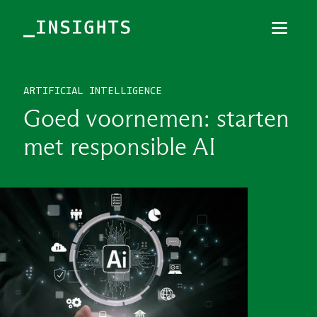
Menu
Sluiten
ARTIFICIAL INTELLIGENCE
TOPICS
Goed voornemen: starten
THEMES
met responsible AI
BRANCHES
PODCAST
NIEUWSBRIEF