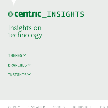
Insights on
technology
THEMES
BRANCHES
INSIGHTS
PRIVACY
DISCLAIMER
COOKIES
NIEUWSBRIEF
CENT