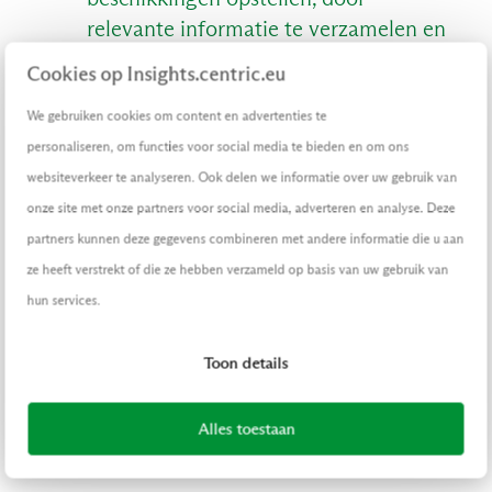
relevante informatie te verzamelen en
sjablonen in te vullen.
Cookies op Insights.centric.eu
Categorie IV: AI als helper
aan de
We gebruiken cookies om content en advertenties te
zijlijn
personaliseren, om functies voor social media te bieden en om ons
websiteverkeer te analyseren. Ook delen we informatie over uw gebruik van
Werkzaamheden coördineren: AI kan
onze site met onze partners voor social media, adverteren en analyse. Deze
taken coördineren, deadlines bewaken
partners kunnen deze gegevens combineren met andere informatie die u aan
en de voortgang van projecten
ze heeft verstrekt of die ze hebben verzameld op basis van uw gebruik van
bijhouden.
hun services.
Informatie zoeken: AI kan snel en
Toon details
efficiënt informatie opzoeken en
relevante resultaten presenteren. Zo
Alles toestaan
kun je tijd besparen bij het doen van
onderzoek.