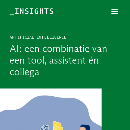
Menu
Sluiten
ARTIFICIAL INTELLIGENCE
TOPICS
AI: een combinatie van
THEMES
een tool, assistent én
BRANCHES
collega
PODCAST
NIEUWSBRIEF