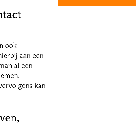
ntact
n ook
ierbij aan een
rman al een
rnemen.
vervolgens kan
ven,