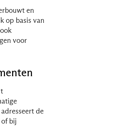
derbouwt en
ek op basis van
 ook
gen voor
umenten
t
matige
 adresseert de
of bij