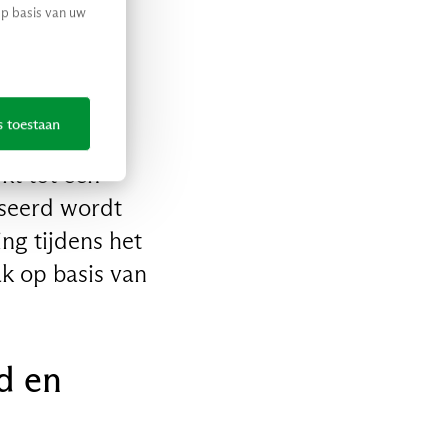
op basis van uw
adering
s toestaan
t tot een
iseerd wordt
ing tijdens het
ak op basis van
d en