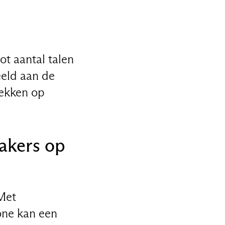
t aantal talen
eeld aan de
rekken op
makers op
Met
one kan een