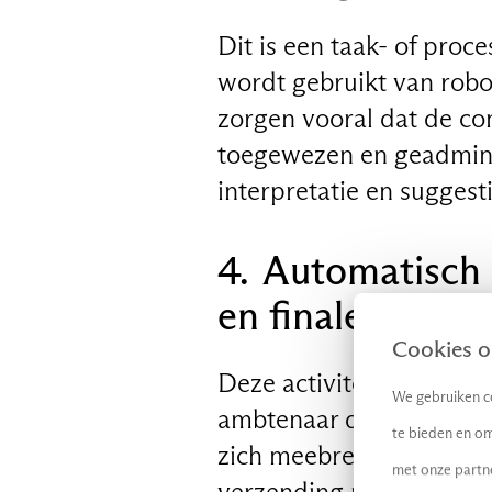
Dit is een taak- of proc
wordt gebruikt van robo
zorgen vooral dat de co
toegewezen en geadminis
interpretatie en suggest
NL
4. Automatisch 
en finale besch
Cookies op
Deze activiteit ligt in 
We gebruiken co
ambtenaar de administra
te bieden en om
zich meebrengt. Zelfs al
met onze partn
verzending nog langs me