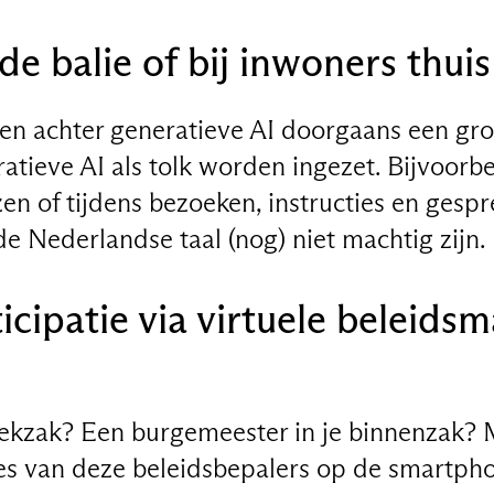
de balie of bij inwoners thuis
n achter generatieve AI doorgaans een groo
atieve AI als tolk worden ingezet. Bijvoorb
en of tijdens bezoeken, instructies en gesp
 de Nederlandse taal (nog) niet machtig zijn.
cipatie via virtuele beleids
oekzak? Een burgemeester in je binnenzak? 
es van deze beleidsbepalers op de smartph