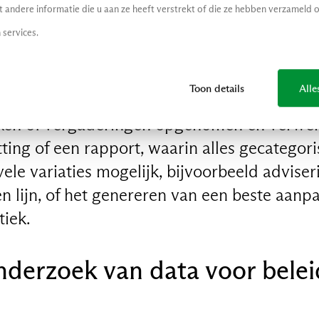
andere informatie die u aan ze heeft verstrekt of die ze hebben verzameld 
 services.
ten van een gesprek of verg
en daarvan
Toon details
Alle
ken of vergaderingen opgenomen en verwerk
ting of een rapport, waarin alles gecategor
ele variaties mogelijk, bijvoorbeeld adviser
n lijn, of het genereren van een beste aanp
iek.
nderzoek van data voor belei