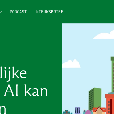
PODCAST
NIEUWSBRIEF
ijke
 AI kan
n