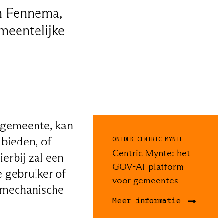
in Fennema,
emeentelijke
n gemeente, kan
 bieden, of
ONTDEK CENTRIC MYNTE
Centric Mynte: het
erbij zal een
GOV-AI-platform
 gebruiker of
voor gemeentes
 mechanische
Meer informatie