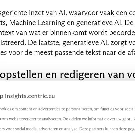
esgerichte inzet van AI, waarvoor vaak een 
ts, Machine Learning en generatieve AI. De
ntext van wat er binnenkomt wordt beoorde
treerd. De laatste, generatieve AI, zorgt v
ies voor de meest passende tekst naar de af
opstellen en redigeren van v
ikkingen
 Insights.centric.eu
het verlengde van het punt hierboven en schee
okies om content en advertenties te personaliseren, om functies voor socia
tieve last die formele communicatie naar 
 ons websiteverkeer te analyseren. Ook delen we informatie over uw gebruik
 verdient het de aanbeveling de laatste stap
ers voor social media, adverteren en analyse. Deze partners kunnen deze ge
nselijke ogen te laten gaan.