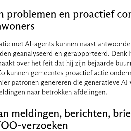
an problemen en proactief co
nwoners
tie met AI-agents kunnen naast antwoorde
den geanalyseerd en gerapporteerd. Denk h
aakt over het feit dat hij zijn bejaarde buu
n. Zo kunnen gemeentes proactief actie onde
ier patronen genereren die generatieve AI 
eldingen naar betrokken afdelingen.
an meldingen, berichten, brie
WOO-verzoeken