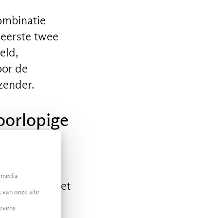
combinatie
 eerste twee
eld,
oor de
zender.
oorlopige
lt een
l media
de inwoner met
 van onze site
 van
gevens