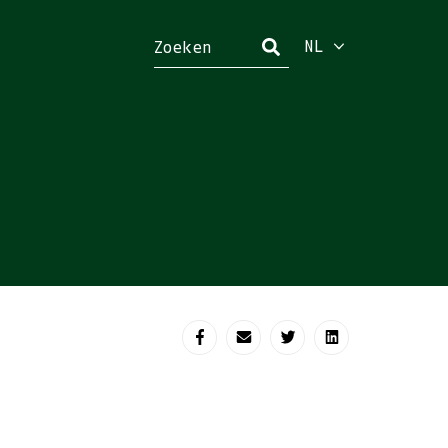
NL
Sluiten
Deel op Facebook
Deel via e-mail
Deel op Twitter
Deel op Linke