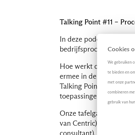
Talking Point #11 – Pro
In deze podcast duiken
bedrijfsprocessen effect
Cookies op
We gebruiken co
Hoe werkt deze aanpak?
te bieden en om
ermee in de toekomst? W
met onze partn
Talking Point, de podcas
combineren met 
toepassingen op het geb
gebruik van hun
Onze tafelgasten zijn Fr
van Centric), Sven Joost
consultant).