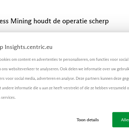
cess Mining houdt de operatie scherp
 we in de wereld van Process Mining, een 
ief en efficiënt worden gehouden.
 Insights.centric.eu
okies om content en advertenties te personaliseren, om functies voor socia
 Hoe zet je Process Mining slim in? En wa
 ons websiteverkeer te analyseren. Ook delen we informatie over uw gebruik
e bespreken het tijdens onze nieuwe aflev
ers voor social media, adverteren en analyse. Deze partners kunnen deze ge
t van Centric Insights over actuele ontwikk
andere informatie die u aan ze heeft verstrekt of die ze hebben verzameld 
ied van data en IT.
 services.
ank de Nijs (enterprise innovator binnen he
en (senior IT-auditor) en Arthur Vermeulen (
Toon details
Alle