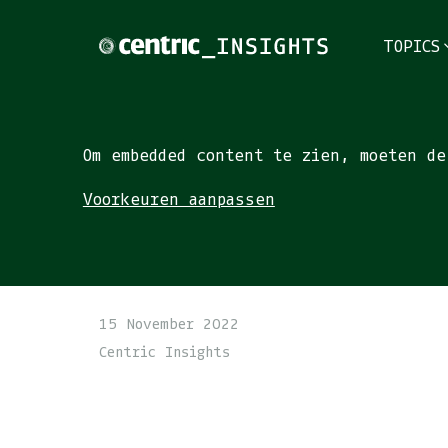
TOPICS
TOPICS
Om embedded content te zien, moeten de
Voorkeuren aanpassen
THEMES
BRANCHES
PODCAST
15 November 2022
NIEUWSBRIEF
Centric Insights