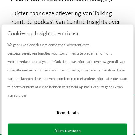
Luister naar deze aflevering van Talking
Point, de podcast van Centric Insights over
actuele ontwikkelingen en toepassingen op
Cookies op Insights.centric.eu
het gebied van data en IT. De aflevering is
We gebruiken cookies om content en advertenties te
ook
via Spotify
te belusiteren.
personaliseren, om functies voor social media te bieden en om ons
Aflevering 3 volgt binnenkort en belicht de
websiteverkeer te analyseren. Ook delen we informatie over uw gebruik van
praktische kant van Common Ground.
onze site met onze partners voor social media, adverteren en analyse. Deze
Aflevering 1 kun je
hier
terugluisteren.
partners kunnen deze gegevens combineren met andere informatie die u aan
ze heeft verstrekt of die ze hebben verzameld op basis van uw gebruik van
NL
hun services.
PODCAST.
Een strategische kijk op Common Ground (deel 1)
Toon details
Luister nu.
Alles toestaan