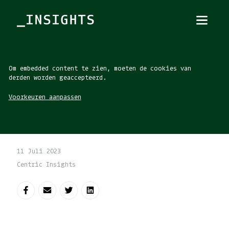
Menu
Sluiten
TOPICS
Om embedded content te zien, moeten de cookies van
derden worden geaccepteerd.
Voorkeuren aanpassen
THEMES
BRANCHES
PODCAST
11 Juli 2023
NIEUWSBRIEF
Centric Insights
Deel op Facebook
Deel via e-mail
Deel op Twitter
Deel op LinkedIn