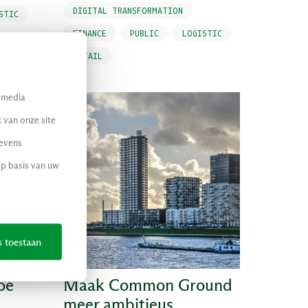
DIGITAL TRANSFORMATION
STIC
FINANCE
PUBLIC
LOGISTIC
RETAIL
l media
 van onze site
gevens
op basis van uw
s toestaan
oe
Maak Common Ground
meer ambitieus