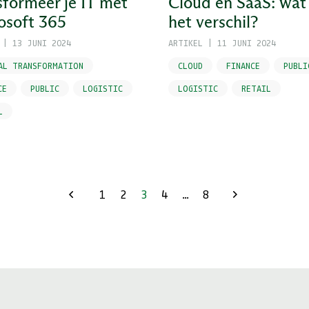
sformeer je IT met
Cloud en SaaS: wat 
osoft 365
het verschil?
|
13 JUNI 2024
ARTIKEL
|
11 JUNI 2024
AL TRANSFORMATION
CLOUD
FINANCE
PUBLI
CE
PUBLIC
LOGISTIC
LOGISTIC
RETAIL
L
1
2
3
4
…
8
Previous
Next