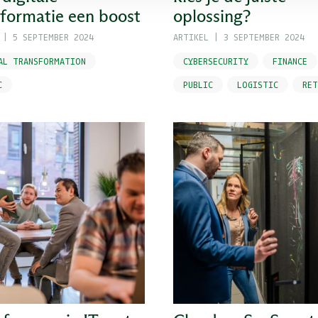
sformatie een boost
oplossing?
|
5 SEPTEMBER 2024
ARTIKEL
|
3 SEPTEMBER 2024
AL TRANSFORMATION
CYBERSECURITY
FINANCE
C
PUBLIC
LOGISTIC
RET