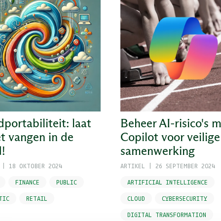
portabiliteit: laat
Beheer AI-risico's 
et vangen in de
Copilot voor veilige
!
samenwerking
|
18 OKTOBER 2024
ARTIKEL
|
26 SEPTEMBER 2024
FINANCE
PUBLIC
ARTIFICIAL INTELLIGENCE
TIC
RETAIL
CLOUD
CYBERSECURITY
DIGITAL TRANSFORMATION