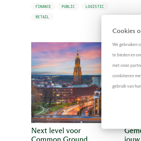
FINANCE
PUBLIC
LOGISTIC
RETAIL
Cookies op
We gebruiken co
NL
te bieden en om
met onze partn
combineren met 
gebruik van hun
Next level voor
Geme
Common Ground
jouw 