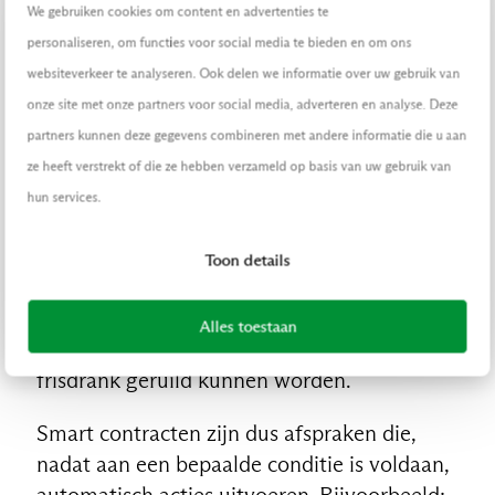
We gebruiken cookies om content en advertenties te
een netwerk zonder intermediair? Met de
personaliseren, om functies voor social media te bieden en om ons
blockchain Ethereum! Want deze blockchain
websiteverkeer te analyseren. Ook delen we informatie over uw gebruik van
maakt uitgebreide smart contracten
onze site met onze partners voor social media, adverteren en analyse. Deze
mogelijk.
partners kunnen deze gegevens combineren met andere informatie die u aan
Smart contracten lijken op de wijze hoe we
ze heeft verstrekt of die ze hebben verzameld op basis van uw gebruik van
omgaan met een frisdrankautomaat. Als ik
hun services.
nummer 31 intoets en voldoende geld in de
automaat stop, dan krijg ik automatisch de
Toon details
frisdrank die hoort bij nummer 31. Hier is
geen andere instantie voor nodig; iemand
Alles toestaan
heeft het zo geprogrammeerd dat geld en
frisdrank geruild kunnen worden.
Smart contracten zijn dus afspraken die,
nadat aan een bepaalde conditie is voldaan,
automatisch acties uitvoeren. Bijvoorbeeld: