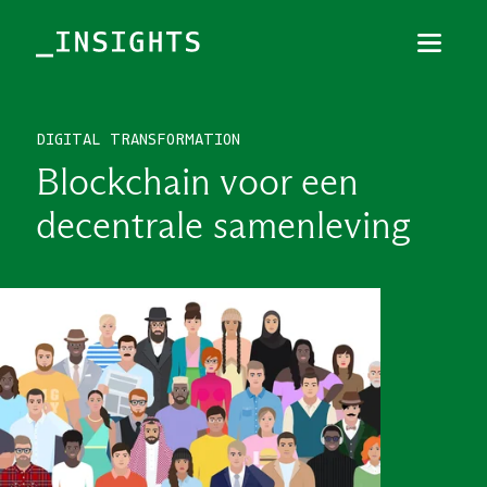
Menu
Sluiten
DIGITAL TRANSFORMATION
TOPICS
Blockchain voor een
THEMES
decentrale samenleving
BRANCHES
PODCAST
NIEUWSBRIEF