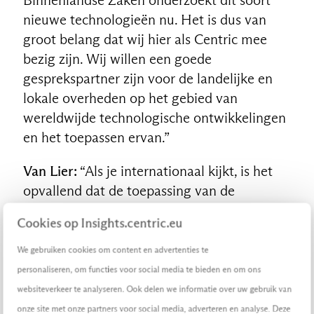
nieuwe technologieën nu. Het is dus van
groot belang dat wij hier als Centric mee
bezig zijn. Wij willen een goede
gesprekspartner zijn voor de landelijke en
lokale overheden op het gebied van
wereldwijde technologische ontwikkelingen
en het toepassen ervan.”
Van Lier:
“Als je internationaal kijkt, is het
opvallend dat de toepassing van de
technologie onder de radar plaatsvindt.
Cookies op Insights.centric.eu
Iedereen praat over Bitcoin en smart
contracts, maar er zijn maar heel weinig
We gebruiken cookies om content en advertenties te
partijen in Nederland die momenteel kijken
personaliseren, om functies voor social media te bieden en om ons
naar de toepassing van de fundamenten van
websiteverkeer te analyseren. Ook delen we informatie over uw gebruik van
dit soort technologieën op grote schaal.
onze site met onze partners voor social media, adverteren en analyse. Deze