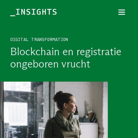
Menu
Sluiten
DIGITAL TRANSFORMATION
TOPICS
Blockchain en registratie
THEMES
ongeboren vrucht
BRANCHES
PODCAST
NIEUWSBRIEF