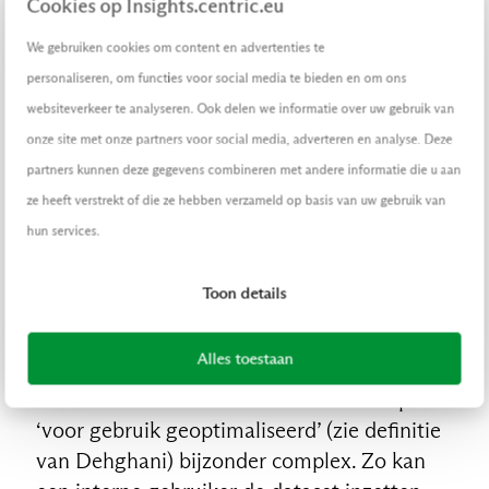
Cookies op Insights.centric.eu
om de meest geïnformeerde beslissingen te
nemen. Dit past goed bij een
federatieve
We gebruiken cookies om content en advertenties te
besluitvormingsstrategie
. Door dit formeel
personaliseren, om functies voor social media te bieden en om ons
vast te leggen, geef je ruimte om beter in te
websiteverkeer te analyseren. Ook delen we informatie over uw gebruik van
spelen op gebruikersbehoeften en wordt de
onze site met onze partners voor social media, adverteren en analyse. Deze
intrinsieke waarde van het dataproduct
partners kunnen deze gegevens combineren met andere informatie die u aan
gemaximaliseerd.
ze heeft verstrekt of die ze hebben verzameld op basis van uw gebruik van
hun services.
Het gebruik van een dataproduct
Toon details
Het gebruik van een dataproduct kan sterk
variëren en is, net als ieder ander product,
Alles toestaan
afhankelijk van de behoeften van
verschillende klanten. Dit maakt het aspect
‘voor gebruik geoptimaliseerd’ (zie definitie
van Dehghani) bijzonder complex. Zo kan