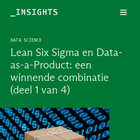
Menu
Sluiten
DATA SCIENCE
TOPICS
Lean Six Sigma en Data-
THEMES
as-a-Product: een
BRANCHES
winnende combinatie
PODCAST
(deel 1 van 4)
NIEUWSBRIEF