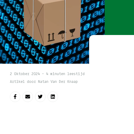
2 Oktober 2024 - 4 minuten leestijd
Artikel door Natan Van Der Knaap
Deel op Facebook
Deel via e-mail
Deel op Twitter
Deel op LinkedIn